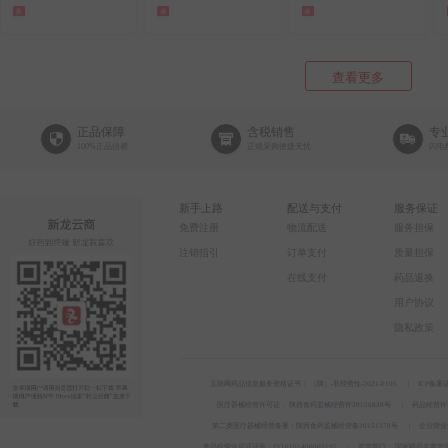
券
券
券
查看更多
正品保障
含税销售
专
100%正品信赖
正规采购便捷无忧
闪电
新手上路
配送与支付
服务保证
免费注册
物流配送
服务担保
注销指引
订单支付
质量担保
在线支付
药品退换
用户协议
隐私政策
互联网药品信息服务资格证书： （陕）-非经营性-2021-0105 |
ICP备案证
医疗器械经营许可证： 陕西食药监械经营许20150838号 |
药品经营许可
第二类医疗器械经营备案：陕西食药监械经营备20151378号 |
企业营业执
食品经营许可证证号：JY16101400005195 |
监管部门： 国家药品监督