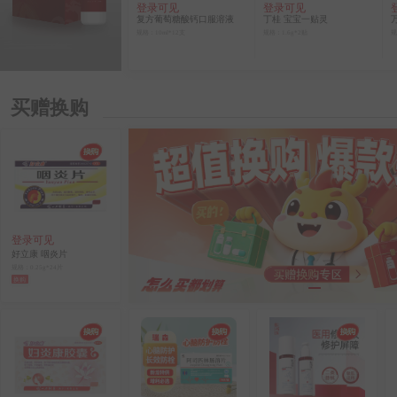
登录可见
登录可见
复方葡萄糖酸钙口服溶液
丁桂 宝宝一贴灵
规格：10ml*12支
规格：1.6g*2贴
规
买赠换购
登录可见
好立康 咽炎片
规格：0.25g*24片
换购