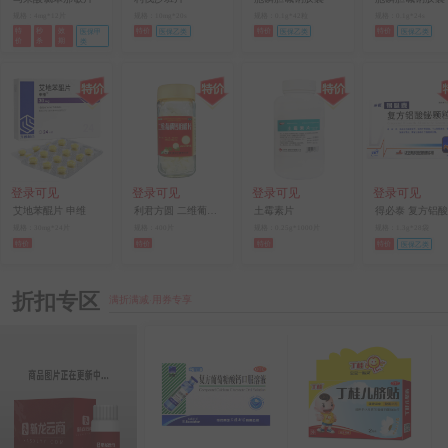
规格：4mg*12片
规格：10mg*20s
规格：0.1g*42粒
规格：0.1g*24s
特
秒
效
特价
特价
特价
医保甲
医保乙类
医保乙类
医保乙类
价
杀
期
类
登录可见
登录可见
登录可见
登录可见
艾地苯醌片 申维
利君方圆 二维葡磷钙咀嚼片（奶味钙）
土霉素片
规格：30mg*24片
规格：400片
规格：0.25g*1000片
规格：1.3g*28袋
特价
特价
特价
特价
医保乙类
折扣专区
满折满减·用券专享