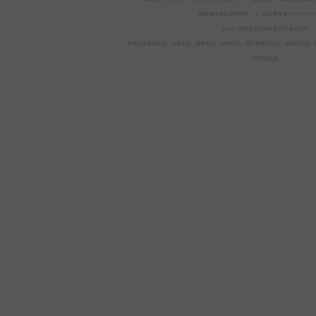
陕西省市场监督管理局 |
陕公网安备6111010200
@2022 西安新龙药业有限公司 版权所有
本网站未发布疫苗、血液制品、麻醉药品、精神药品、医疗用毒性药品、放射性药品、
的药品信息