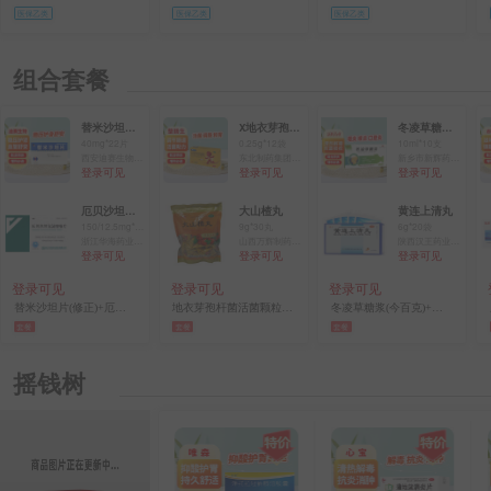
医保乙类
医保乙类
医保乙类
组合套餐
替米沙坦片(修正)
X地衣芽孢杆菌活菌颗粒(整肠生)
冬凌草糖浆(今百克)
40mg*22片
0.25g*12袋
10ml*10支
西安迪赛生物药业有限责任公司
东北制药集团沈阳第一制药有限公司
新乡市新辉药业有限公司
登录可见
登录可见
登录可见
厄贝沙坦氢氯噻嗪片（倍悦）
大山楂丸
黄连上清丸
150/12.5mg*28s
9g*30丸
6g*20袋
浙江华海药业股份有限公司
山西万辉制药有限公司
陕西汉王药业股份有限公司
登录可见
登录可见
登录可见
登录可见
登录可见
登录可见
替米沙坦片(修正)+厄贝沙坦氢氯噻嗪片（倍悦）
地衣芽孢杆菌活菌颗粒(整肠生)+大山楂丸
冬凌草糖浆(今百克)+黄连上清丸
套餐
套餐
套餐
摇钱树