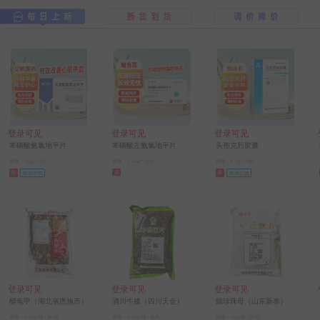
登录可见
登录可见
登录可见
苯磺酸氨氯地平片
苯磺酸左氨氯地平片
头孢克肟胶囊
规格：5mg*56片
规格：2.5mg*30片
规格：0.1g*18粒
券
券
券
医保甲类
医保乙类
登录可见
登录可见
登录可见
醋龟甲（湖北省恩施市）
酒川牛膝（四川天全）
煅珍珠母（山东新泰）
规格：0.5kg/袋 | 块/选
规格：0.5kg/袋 | 酒炙
规格：1kg/袋 | 块/统