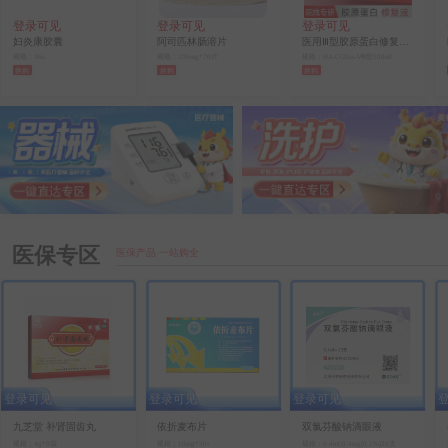
登录可见
登录可见
登录可见
妇炎康胶囊
阿司匹林肠溶片
医用Ⅲ型胶原蛋白修复液（精华水）（敷佰佳）
规格：36s
规格：100mg*70片
规格：HA-CGEss-Ⅷ型100ml
换购
换购
换购
医保专区
医保产品·一站购全
零售价¥62.50
毛利率0%
零售价¥75.00
毛利率0%
登录可见
登录可见
登录可见
九芝堂 补肾固齿丸
依折麦布片
双氯芬酸钠滴眼液
规格：4g*8袋
规格：10mg*30s
规格：0.4ml:0.4mg(0.1%)20支