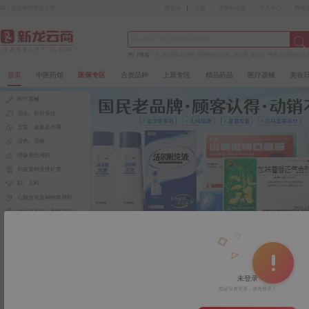
Hi！欢迎来到新龙云商
请登录
注册
添加到桌面
个人中心
数电
热门搜索：
仁和堂惊喜特价
齐鲁特价专区
湖北亨迪特价
仲景宛西特价钜
首页
中医药馆
医保专区
合资品种
上新专区
精品药品
医疗器械
美妆
医疗器械
消化、肝胆系统
五官、皮肤及外用
清热、消炎
呼吸系统用药
补益安神及维矿类
妇、儿科
心脑血管及神经类用药
内分泌系统（含糖尿病）
风湿骨伤及其他药品
非药品
仁和堂
一力制药
四川恩威
江苏康缘
四川彩虹
齐
未登录
您好！请
登录
/
注册
您还没有登录，请先登录！
会员频道
领劵中心
质检报告
电子发票
求购专区
手机版