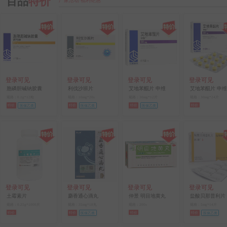
百品
特价
厂家活动·福利钜惠
登录可见
登录可见
登录可见
登录可见
胞磷胆碱钠胶囊
利伐沙班片
艾地苯醌片 申维
艾地苯醌片 申维
规格：0.1g*12粒
规格：10mg*20s
规格：30mg*12片
规格：30mg*24片
特价
特价
特价
特价
医保乙类
医保乙类
医保乙类
登录可见
登录可见
登录可见
登录可见
土霉素片
麝香通心滴丸
仲景 明目地黄丸
盐酸贝那普利片
规格：0.25g*1000片
规格：35mg*18丸
规格：200s
规格：5mg*14片
特价
特价
特价
特价
医保乙类
医保乙类