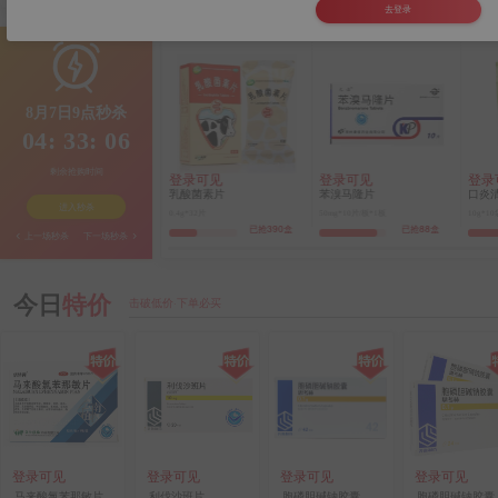
去登录
8月7日9点秒杀
04: 33: 05
剩余抢购时间
登录可见
登录可见
登录可见
登录可
酒石酸美托洛尔片（倍他乐克）
乳酸菌素片
苯溴马隆片
口炎清
进入秒杀
25mg*20s
0.4g*32片
50mg*10片/板*1板
10g*10袋
已抢20盒
已抢390盒
已抢88盒
上一场秒杀
下一场秒杀
今日
特价
击破低价·下单必买
登录可见
登录可见
登录可见
登录可见
马来酸氯苯那敏片
利伐沙班片
胞磷胆碱钠胶囊