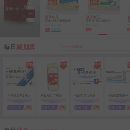
登录可见
登录可见
登录可见
泮托拉唑钠肠溶胶囊
星辰牌 蒲地蓝消炎片
康恩达 盐酸氟桂利嗪胶囊
规格：20mg*14粒
规格：0.6g*60s
规格：5mg*60s
特价
特价
特价
医保乙类
每日
聚划算
门店热销·云商甄选
马来酸氯苯那敏片
利君方圆 二维葡磷钙咀嚼片（奶味钙）
得必泰 复方铝酸铋颗粒
牛痘疫苗接种家兔炎症皮
4mg*12片
400片
1.3g*28袋
4.0单位*30片
登录可见
登录可见
登录可见
登录可见